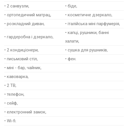
• 2 санвузли,
• біде,
• ортопедичний матрац,
• косметичне дзеркало,
• розкладний диван,
• італійська міні парфумерія,
• капці, рушники, банні
• гардеробна і дзеркало,
халати,
• 2 кондиціонери,
• сушка для рушників,
• письмовий стіл,
• фен.
• міні - бар, чайник,
• кавоварка,
• 2 ТВ,
• телефон,
• сейф,
• електронний замок,
• Wi-fi.