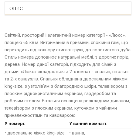
ОПИС
Світлий, просторий і елегантний номер категорії - «Люкс»,
площею 65 кв.м. Витриманий в приємній, спокійній гамі, що
переходить від кольору стиглої груші, до золотистого дуба.
Стиль номера доповнює натуральні меблі, з дорогих порід
дерева. Номер даної категорії, підходить для сімей з
дітьми. «Люкс» складається з 2-х кімнат - спальні, вітальні
та 2-х санвузлів. Спальня обладнана двоспальним ліжком
king-size, з узголів'ям з благородною шкіри, телевізором з
плоским рідкокристалічним екраном, гардеробом та
робочим столом. Вітальня оснащена розкладним диваном,
телевізором з плоским екраном, куточком з чайними
приналежностями та кавоваркою.
У номер
і:
У ванн
ій комн
аті:
• двоспальне ліжко king-size,
• ванна,