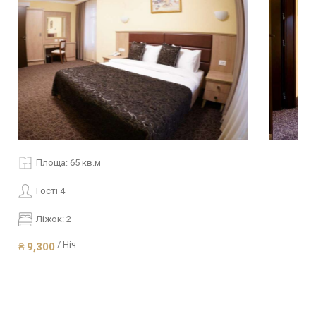
Площа: 65 кв.м
Гості 4
Ліжок: 2
/ Ніч
₴ 9,300