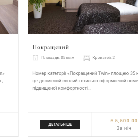
Покращений
Площадь: 35 кв.м
Кроватей: 2
Номер категорії «Покращений Twin» площею 35 кв.м –
це двомісний світлий і стильно оформлений номер
підвищеної комфортності.…
₴ 5,500.00
ДЕТАЛЬНІШЕ
За ніч